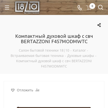
0
Компактный духовой шкаф с свч
BERTAZZONI F457MODMWTC
Салон бытовой техники 18|10
-
Каталог
-
Встраиваемая бытовая техника
-
Духовые шкафы
-
Компактный духовой шкаф с свч BERTAZZONI
F457MODMWTC
Отложить