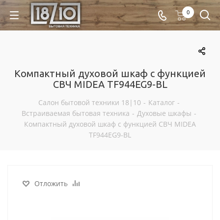
0
Компактный духовой шкаф с функцией
СВЧ MIDEA TF944EG9-BL
Салон бытовой техники 18|10
-
Каталог
-
Встраиваемая бытовая техника
-
Духовые шкафы
-
Компактный духовой шкаф с функцией СВЧ MIDEA
TF944EG9-BL
Отложить