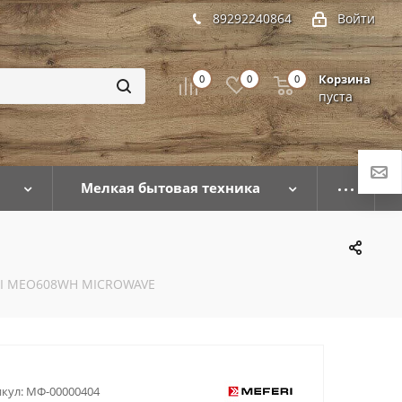
89292240864
Войти
Корзина
0
0
0
пуста
Мелкая бытовая техника
ERI MEO608WH MICROWAVE
кул:
МФ-00000404