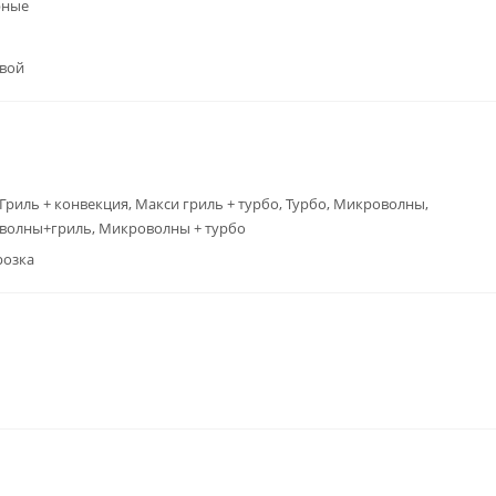
рные
вой
 Гриль + конвекция, Макси гриль + турбо, Турбо, Микроволны,
волны+гриль, Микроволны + турбо
розка