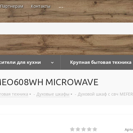
Партнерам
Контакты
...
сители для кухни
Крупная бытовая техника
I MEO608WH MICROWAVE
товая техника
-
Духовые шкафы
-
Духовой шкаф с свч MEF
Арти