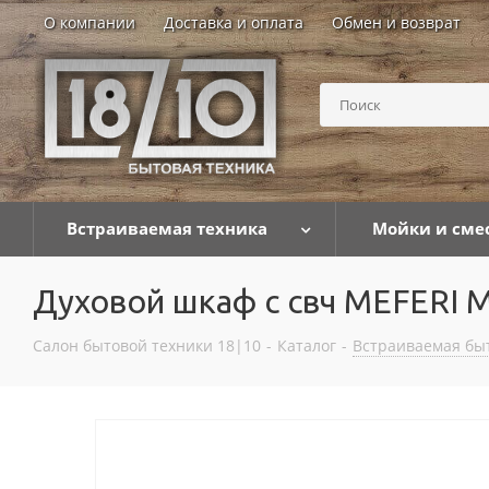
О компании
Доставка и оплата
Обмен и возврат
Встраиваемая техника
Мойки и сме
Духовой шкаф с свч MEFER
Салон бытовой техники 18|10
-
Каталог
-
Встраиваемая бы