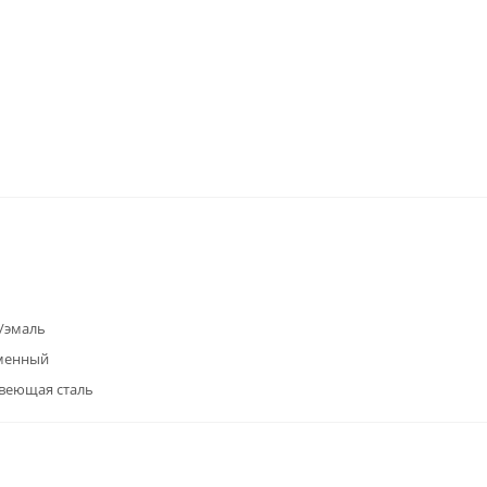
/эмаль
менный
веющая сталь