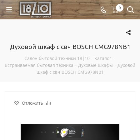
0
Духовой шкаф с свч BOSCH CMG978NB1
Салон бытовой техники 18|10
-
Каталог
-
Встраиваемая бытовая техника
-
Духовые шкафы
-
Духовой
шкаф с свч BOSCH CMG978NB1
Отложить