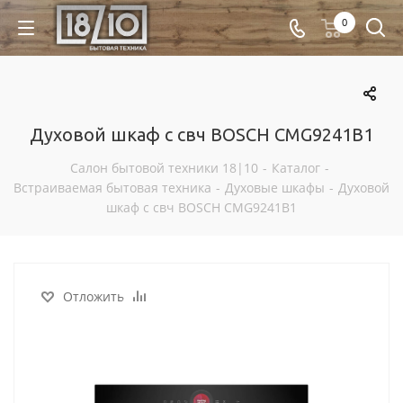
0
Духовой шкаф с свч BOSCH CMG9241B1
Салон бытовой техники 18|10
-
Каталог
-
Встраиваемая бытовая техника
-
Духовые шкафы
-
Духовой
шкаф с свч BOSCH CMG9241B1
Отложить