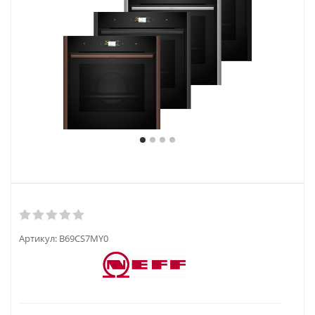
Артикул:
B69CS7MY0