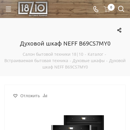
0
Духовой шкаф NEFF B69CS7MY0
Салон бытовой техники 18|10
-
Каталог
-
Встраиваемая бытовая техника
-
Духовые шкафы
-
Духовой
шкаф NEFF B69CS7MY0
Отложить