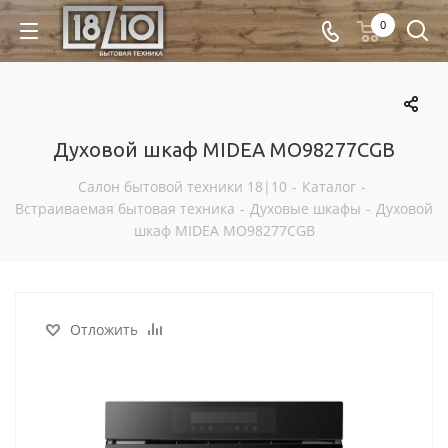
0
Духовой шкаф MIDEA MO98277CGB
Салон бытовой техники 18|10
-
Каталог
-
Встраиваемая бытовая техника
-
Духовые шкафы
-
Духовой
шкаф MIDEA MO98277CGB
Отложить