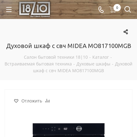
0
Духовой шкаф с свч MIDEA MO817100MGB
Салон бытовой техники 18|10
-
Каталог
-
Встраиваемая бытовая техника
-
Духовые шкафы
-
Духовой
шкаф с свч MIDEA MO817100MGB
Отложить