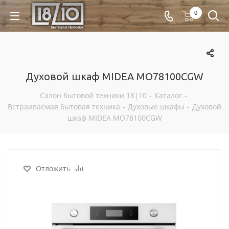
0
Духовой шкаф MIDEA MO78100CGW
Салон бытовой техники 18|10
-
Каталог
-
Встраиваемая бытовая техника
-
Духовые шкафы
-
Духовой
шкаф MIDEA MO78100CGW
Отложить