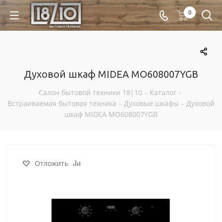
0
Духовой шкаф MIDEA MO608007YGB
Салон бытовой техники 18|10
-
Каталог
-
Встраиваемая бытовая техника
-
Духовые шкафы
-
Духовой
шкаф MIDEA MO608007YGB
Отложить