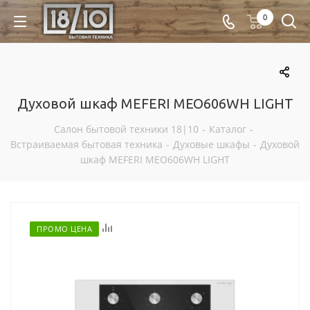
0
Духовой шкаф MEFERI MEO606WH LIGHT
Салон бытовой техники 18|10
-
Каталог
-
Встраиваемая бытовая техника
-
Духовые шкафы
-
Духовой
шкаф MEFERI MEO606WH LIGHT
Отложить
ПРОМО ЦЕНА