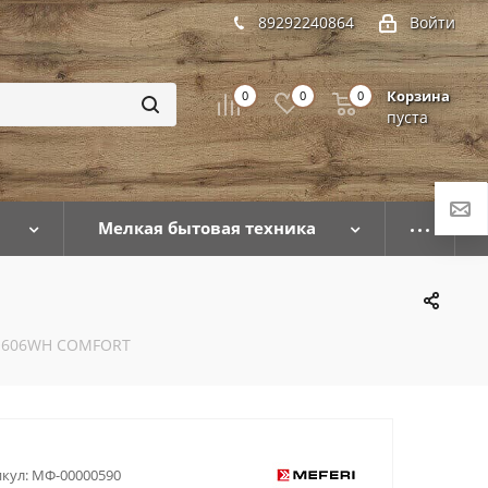
89292240864
Войти
Корзина
0
0
0
пуста
Мелкая бытовая техника
EO606WH COMFORT
кул:
МФ-00000590