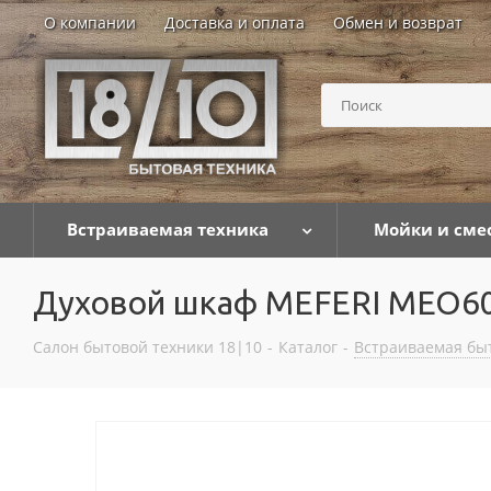
О компании
Доставка и оплата
Обмен и возврат
Встраиваемая техника
Мойки и сме
Духовой шкаф MEFERI MEO
Салон бытовой техники 18|10
-
Каталог
-
Встраиваемая бы