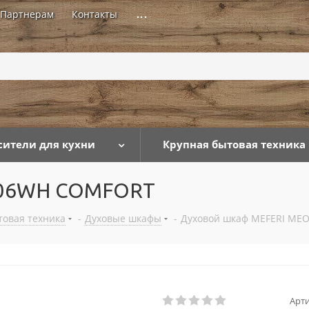
Партнерам
Контакты
...
сители для кухни
Крупная бытовая техника
606WH COMFORT
товая техника
-
Духовые шкафы
-
Духовой шкаф MEFERI M
Арти