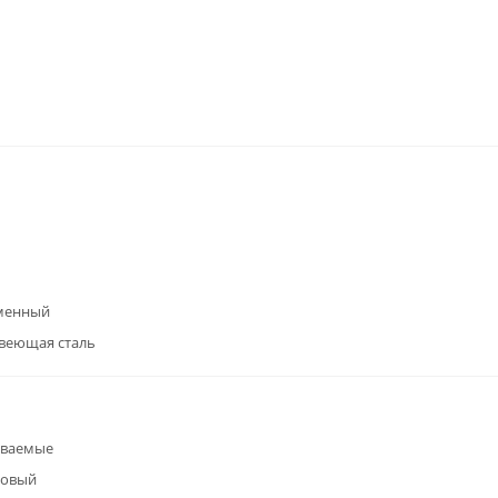
менный
веющая сталь
иваемые
говый