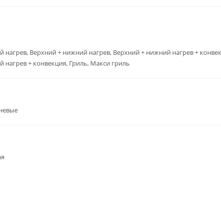
 нагрев, Верхний + нижний нагрев, Верхний + нижний нагрев + конвек
 нагрев + конвекция, Гриль, Макси гриль
невые
ая