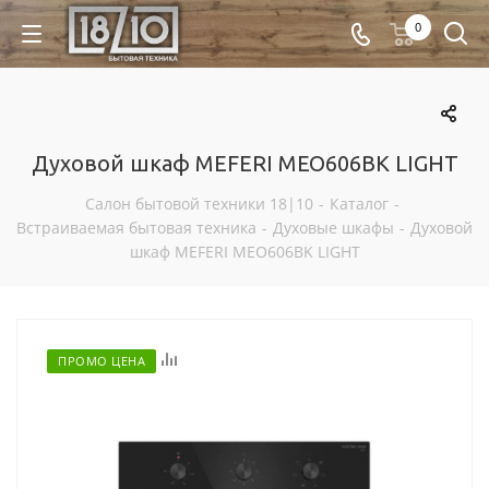
0
Духовой шкаф MEFERI MEO606BK LIGHT
Салон бытовой техники 18|10
-
Каталог
-
Встраиваемая бытовая техника
-
Духовые шкафы
-
Духовой
шкаф MEFERI MEO606BK LIGHT
Отложить
ПРОМО ЦЕНА