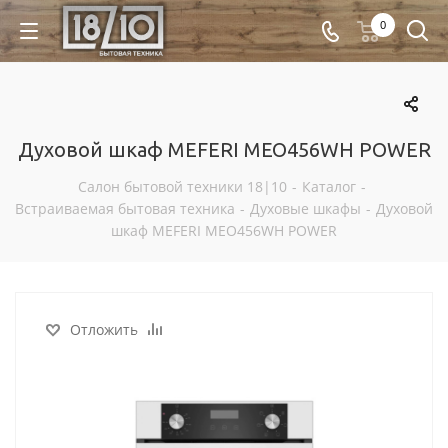
0
Духовой шкаф MEFERI MEO456WH POWER
Салон бытовой техники 18|10
-
Каталог
-
Встраиваемая бытовая техника
-
Духовые шкафы
-
Духовой
шкаф MEFERI MEO456WH POWER
Отложить