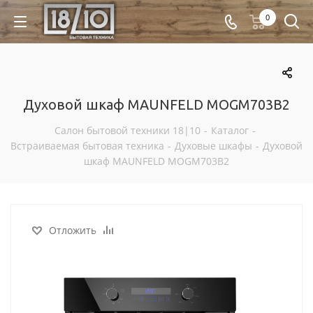
0
Духовой шкаф MAUNFELD MOGM703B2
Салон бытовой техники 18|10
-
Каталог
-
Встраиваемая бытовая техника
-
Духовые шкафы
-
Духовой
шкаф MAUNFELD MOGM703B2
Отложить