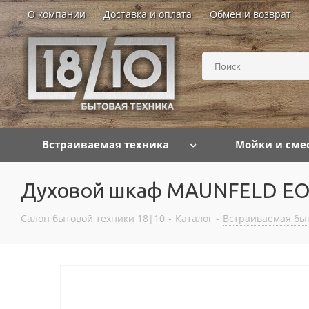
О компании
Доставка и оплата
Обмен и возврат
Встраиваемая техника
Мойки и сме
Духовой шкаф MAUNFELD EO
Салон бытовой техники 18|10
-
Каталог
-
Встраиваемая бы