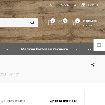
89292240864
Войти
Корзина
0
0
0
пуста
Мелкая бытовая техника
EOEH.5811S1
кул:
УТ000009061