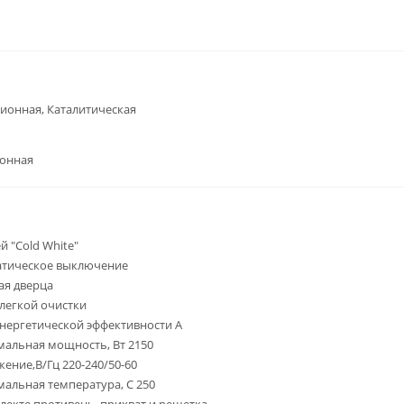
ионная, Каталитическая
ронная
й "Cold White"
атическое выключение
ая дверца
легкой очистки
энергетической эффективности A
альная мощность, Вт 2150
ение,В/Гц 220-240/50-60
альная температура, С 250