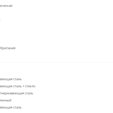
ическая
А
обритания
веющая сталь
еющая сталь + стекло
/нержавеющая сталь
менный
веющая сталь