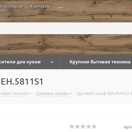
Партнерам
Контакты
...
сители для кухни
Крупная бытовая техника
EH.5811S1
товая техника
-
Духовые шкафы
-
Духовой шкаф MAUNFELD 
Арти