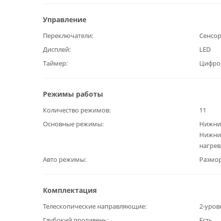
Управление
Переключатели
Сенсо
Дисплей
LED
Таймер
Цифро
Режимы работы
Количество режимов
11
Основные режимы
Нижний
Нижний
нагрев
Авто режимы
Размо
Комплектация
Телескопические направляющие
2-уров
Глубокий противень
Есть