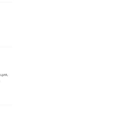
ция,
й