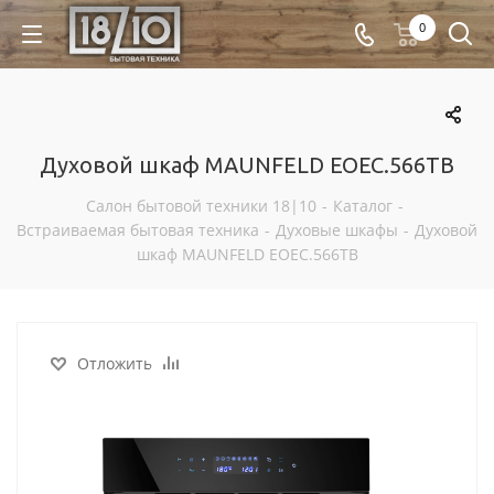
0
Духовой шкаф MAUNFELD EOEC.566TB
Салон бытовой техники 18|10
-
Каталог
-
Встраиваемая бытовая техника
-
Духовые шкафы
-
Духовой
шкаф MAUNFELD EOEC.566TB
Отложить