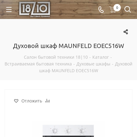
0
Духовой шкаф MAUNFELD EOEC516W
Салон бытовой техники 18|10
-
Каталог
-
Встраиваемая бытовая техника
-
Духовые шкафы
-
Духовой
шкаф MAUNFELD EOEC516W
Отложить