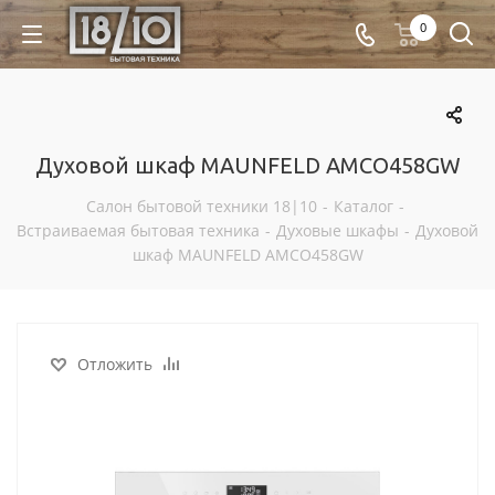
0
Духовой шкаф MAUNFELD AMCO458GW
Салон бытовой техники 18|10
-
Каталог
-
Встраиваемая бытовая техника
-
Духовые шкафы
-
Духовой
шкаф MAUNFELD AMCO458GW
Отложить