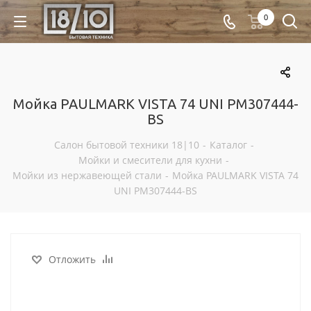
0
Мойка PAULMARK VISTA 74 UNI PM307444-
BS
Салон бытовой техники 18|10
-
Каталог
-
Мойки и смесители для кухни
-
Мойки из нержавеющей стали
-
Мойка PAULMARK VISTA 74
UNI PM307444-BS
Отложить