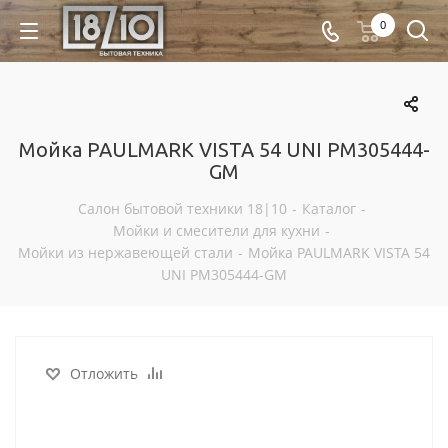
0
Мойка PAULMARK VISTA 54 UNI PM305444-
GM
Салон бытовой техники 18|10
-
Каталог
-
Мойки и смесители для кухни
-
Мойки из нержавеющей стали
-
Мойка PAULMARK VISTA 54
UNI PM305444-GM
Отложить