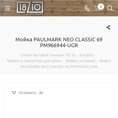
0
Мойка PAULMARK NEO CLASSIC 69
PM966944-UGR
Салон бытовой техники 18|10
-
Каталог
-
Мойки и смесители для кухни
-
Мойки из камня
-
Мойка
PAULMARK NEO CLASSIC 69 PM966944-UGR
Отложить