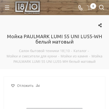
0
Мойка PAULMARK LUMI 55 UNI LU55-WH
белый матовый
Салон бытовой техники 18|10
-
Каталог
-
Мойки и смесители для кухни
-
Мойки из камня
-
Мойка
PAULMARK LUMI 55 UNI LU55-WH белый матовый
Отложить