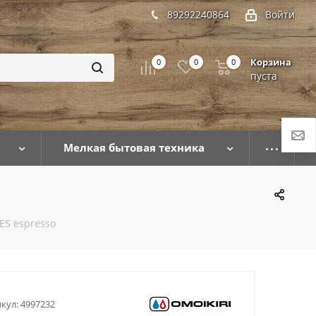
89292240864
Войти
Корзина
0
0
0
пуста
Мелкая бытовая техника
ES espresso
кул:
4997232