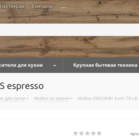
Партнерам
Контакты
...
сители для кухни
Крупная бытовая техника
S espresso
и для кухни
-
Мойки из камня
-
Мойка OMOIKIRI Sumi 78-LB 
Арти