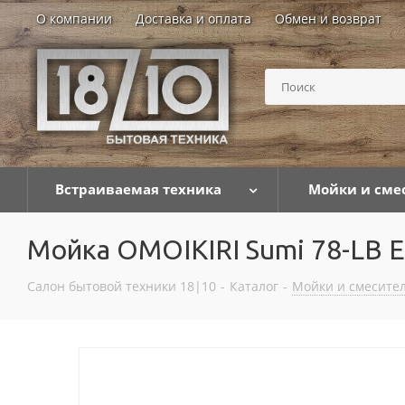
О компании
Доставка и оплата
Обмен и возврат
Встраиваемая техника
Мойки и сме
Мойка OMOIKIRI Sumi 78-LB E
Салон бытовой техники 18|10
-
Каталог
-
Мойки и смесител