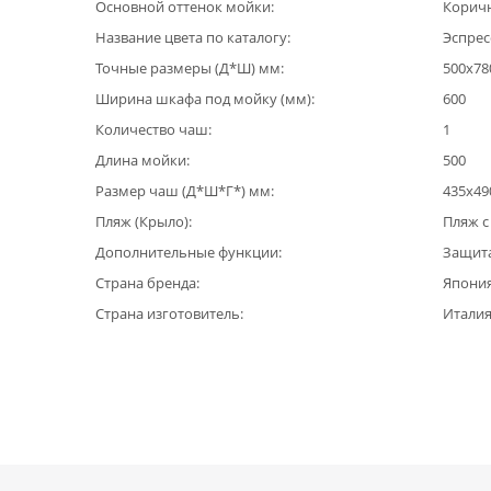
Основной оттенок мойки
Корич
Название цвета по каталогу
Эспрес
Точные размеры (Д*Ш) мм
500х78
Ширина шкафа под мойку (мм)
600
Количество чаш
1
Длина мойки
500
Размер чаш (Д*Ш*Г*) мм
435х49
Пляж (Крыло)
Пляж с
Дополнительные функции
Защита
Страна бренда
Япони
Страна изготовитель
Итали