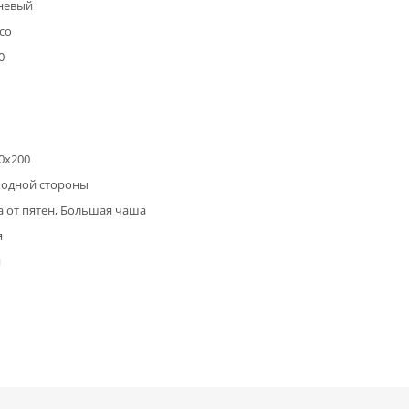
невый
со
0
0х200
 одной стороны
 от пятен, Большая чаша
я
я