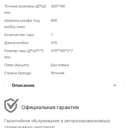
Точные размеры (Д*Ш)
420*740
мм
Ширина шкафа под
800
мойку (мм)
Количество чаш
1
Длина мойки
370
Размер чаш (Д*Ш*Г*)
370*700*217
мм
Пляж (Крыло)
Без пляжа
Страна бренда
Япония
Описание
Официальная гарантия
Гарантийное обслуживание в авторизированном(ых)
сервисном(ах) центре(ах):