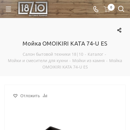
0
Мойка OMOIKIRI KATA 74-U ES
Салон бытовой техники 18|10
-
Каталог
-
Мойки и смесители для кухни
-
Мойки из камня
-
Мойка
OMOIKIRI KATA 74-U ES
Отложить