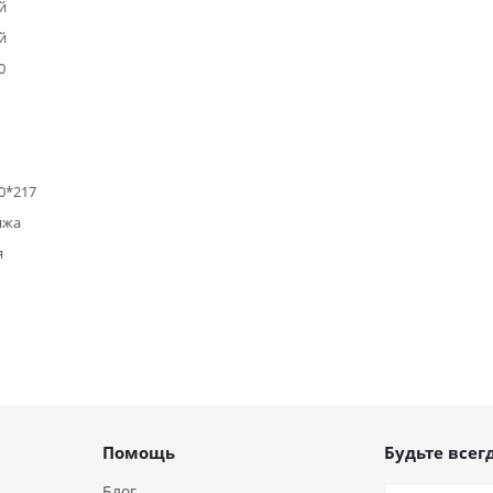
й
й
0
0*217
яжа
я
Помощь
Будьте всегд
Блог