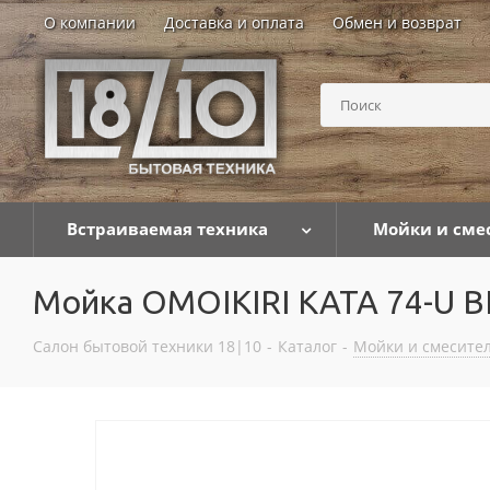
О компании
Доставка и оплата
Обмен и возврат
Встраиваемая техника
Мойки и сме
Мойка OMOIKIRI KATA 74-U B
Салон бытовой техники 18|10
-
Каталог
-
Мойки и смесител