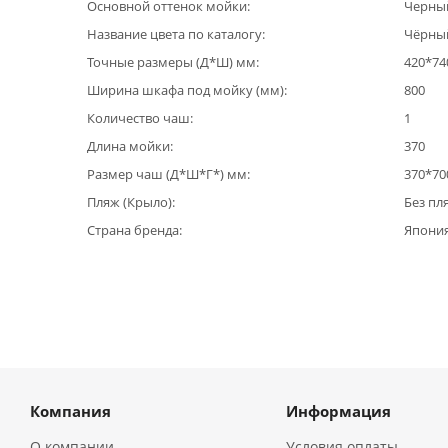
Основной оттенок мойки
Черны
Название цвета по каталогу
Чёрны
Точные размеры (Д*Ш) мм
420*74
Ширина шкафа под мойку (мм)
800
Количество чаш
1
Длина мойки
370
Размер чаш (Д*Ш*Г*) мм
370*70
Пляж (Крыло)
Без пл
Страна бренда
Япони
Компания
Информация
О компании
Условия оплаты