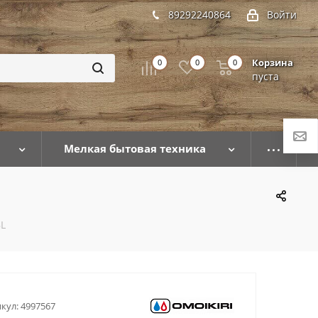
89292240864
Войти
Корзина
0
0
0
пуста
Мелкая бытовая техника
BL
кул:
4997567