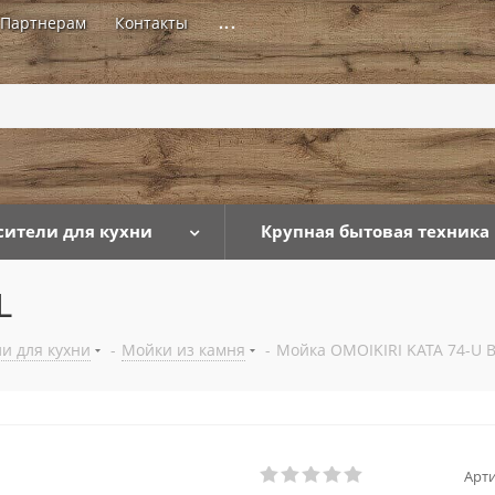
Партнерам
Контакты
...
сители для кухни
Крупная бытовая техника
L
и для кухни
-
Мойки из камня
-
Мойка OMOIKIRI KATA 74-U 
Арти