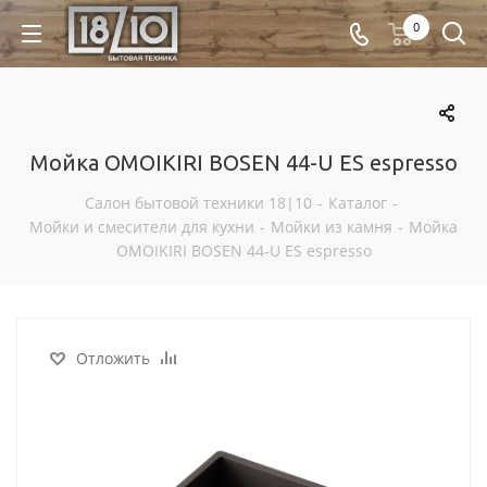
0
Мойка OMOIKIRI BOSEN 44-U ES espresso
Салон бытовой техники 18|10
-
Каталог
-
Мойки и смесители для кухни
-
Мойки из камня
-
Мойка
OMOIKIRI BOSEN 44-U ES espresso
Отложить