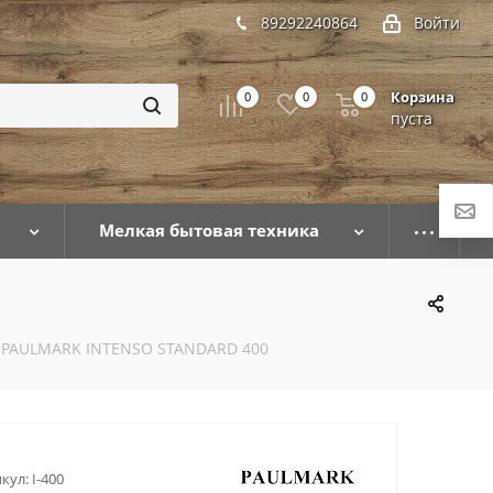
89292240864
Войти
Корзина
0
0
0
пуста
Мелкая бытовая техника
 PAULMARK INTENSO STANDARD 400
кул:
I-400