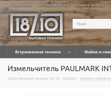
О компании
Доставка и оплата
Обмен и возврат
Встраиваемая техника
Мойки и сме
Измельчитель PAULMARK IN
Салон бытовой техники 18|10
-
Каталог
-
Мойки и смесител