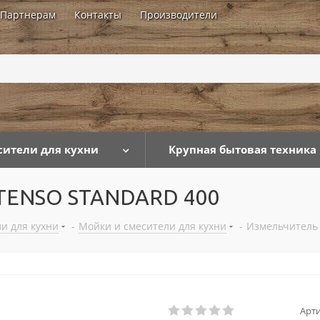
Партнерам
Контакты
Производители
...
сители для кухни
Крупная бытовая техника
TENSO STANDARD 400
и для кухни
-
Мойки и смесители для кухни
-
Измельчитель
Арти