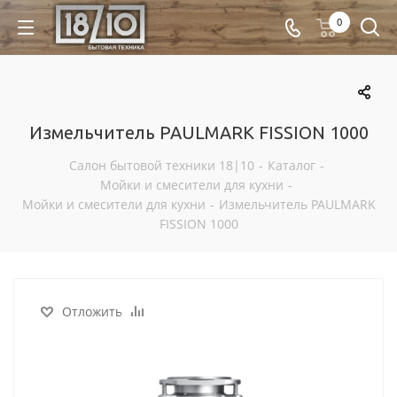
0
Измельчитель PAULMARK FISSION 1000
Салон бытовой техники 18|10
-
Каталог
-
Мойки и смесители для кухни
-
Мойки и смесители для кухни
-
Измельчитель PAULMARK
FISSION 1000
Отложить