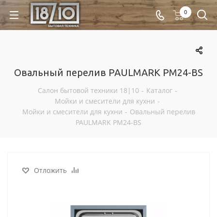
0
Овальный перелив PAULMARK PM24-BS
Салон бытовой техники 18|10
-
Каталог
-
Мойки и смесители для кухни
-
Мойки и смесители для кухни
-
Овальный перелив
PAULMARK PM24-BS
Отложить