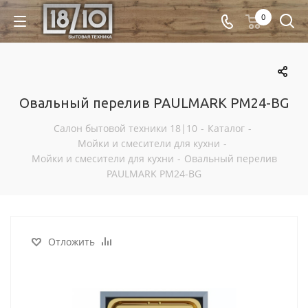
0
Овальный перелив PAULMARK PM24-BG
Салон бытовой техники 18|10
-
Каталог
-
Мойки и смесители для кухни
-
Мойки и смесители для кухни
-
Овальный перелив
PAULMARK PM24-BG
Отложить