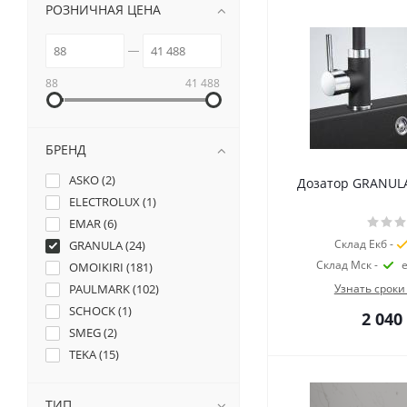
РОЗНИЧНАЯ ЦЕНА
88
41 488
БРЕНД
ASKO (
2
)
Дозатор GRANUL
ELECTROLUX (
1
)
EMAR (
6
)
Склад Екб -
GRANULA (
24
)
Склад Мск -
OMOIKIRI (
181
)
PAULMARK (
102
)
Узнать сроки
SCHOCK (
1
)
2 040
SMEG (
2
)
TEKA (
15
)
ТИП