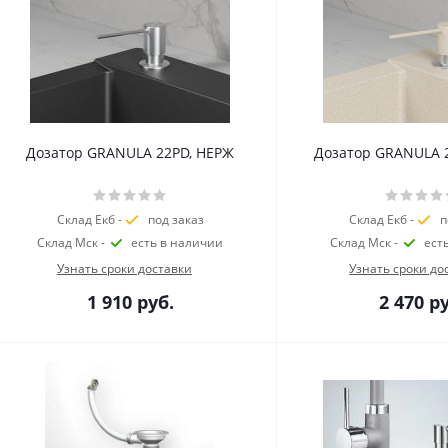
Дозатор GRANULA 22PD, НЕРЖ
Дозатор GRANULA 
Склад Екб -
под заказ
Склад Екб -
п
Склад Мск -
есть в наличии
Склад Мск -
ест
Узнать сроки доставки
Узнать сроки до
1 910
руб.
2 470
ру