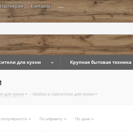
Партнерам
Контакты
...
сители для кухни
Крупная бытовая техника
и
и для кухни
-
Мойки и смесители для кухни
 популярности
По алфавиту
По цене