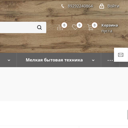
89292240864
Войти
Корзина
0
0
0
пуста
Мелкая бытовая техника