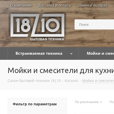
О компании
Доставка и оплата
Обмен и возврат
Встраиваемая техника
Мойки и сме
Мойки и смесители для кухн
Салон бытовой техники 18|10
-
Каталог
-
Мойки и смесител
По умолчанию
По
Фильтр по параметрам