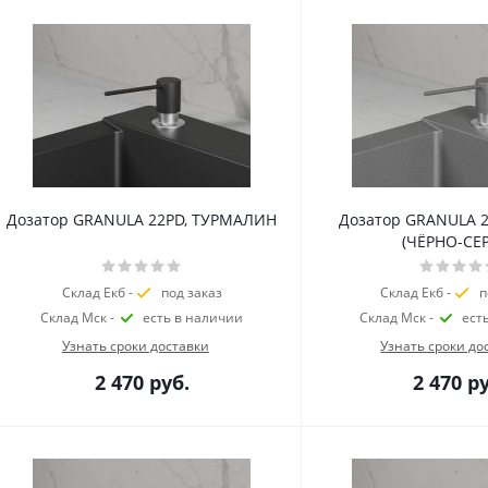
Дозатор GRANULA 22PD, ТУРМАЛИН
Дозатор GRANULA 2
(ЧЁРНО-СЕ
Склад Екб -
под заказ
Склад Екб -
п
Склад Мск -
есть в наличии
Склад Мск -
ест
Узнать сроки доставки
Узнать сроки до
2 470
руб.
2 470
ру