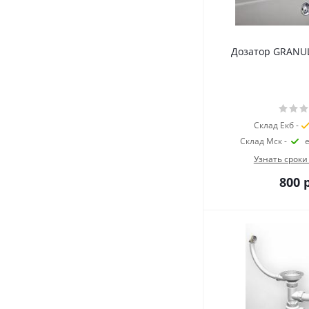
Дозатор GRANUL
Склад Екб -
Склад Мск -
Узнать сроки
800
р