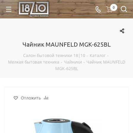
0
Чайник MAUNFELD MGK-625BL
Салон бытовой техники 18|10
-
Каталог
-
Мелкая бытовая техника
-
Чайники
-
Чайник MAUNFELD
MGK-625BL
Отложить