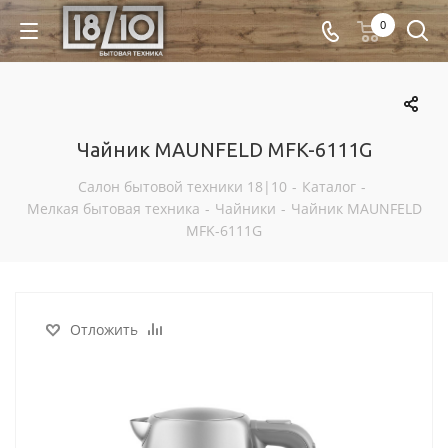
0
Чайник MAUNFELD MFK-6111G
Салон бытовой техники 18|10
-
Каталог
-
Мелкая бытовая техника
-
Чайники
-
Чайник MAUNFELD
MFK-6111G
Отложить