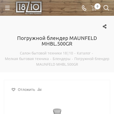
0
Погружной блендер MAUNFELD
MHBL.500GR
Салон бытовой техники 18|10
-
Каталог
-
Мелкая бытовая техника
-
Блендеры
-
Погружной блендер
MAUNFELD MHBL.500GR
Отложить