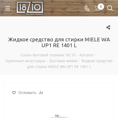
0
Жидкое средство для стирки MIELE WA
UP1 RE 1401 L
Салон бытовой техники 18|10
-
Каталог
-
Кухонные аксессуары
-
Бытовая химия
-
Жидкое средство
для стирки MIELE WA UP1 RE 1401 L
Отложить