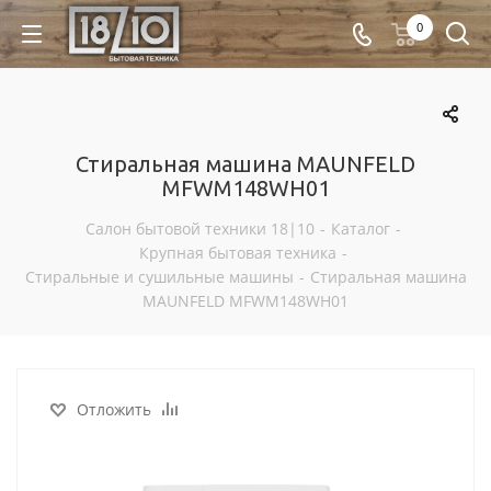
0
Стиральная машина MAUNFELD
MFWM148WH01
Салон бытовой техники 18|10
-
Каталог
-
Крупная бытовая техника
-
Стиральные и сушильные машины
-
Стиральная машина
MAUNFELD MFWM148WH01
Отложить