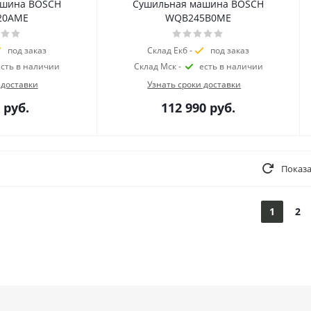
ашина BOSCH
Сушильная машина BOSCH
20AME
WQB245B0ME
под заказ
Склад Екб -
под заказ
есть в наличии
Склад Мск -
есть в наличии
 доставки
Узнать сроки доставки
руб.
112 990
руб.
Показа
1
2