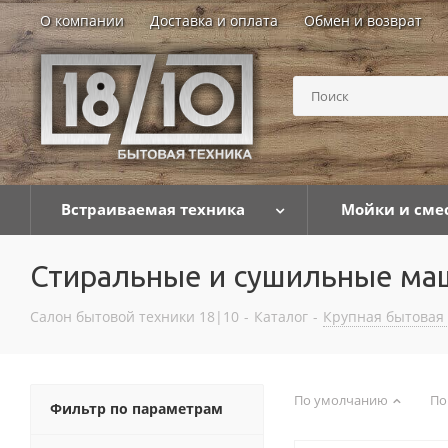
О компании
Доставка и оплата
Обмен и возврат
Встраиваемая техника
Мойки и сме
Стиральные и сушильные м
Салон бытовой техники 18|10
-
Каталог
-
Крупная бытовая
По умолчанию
По
Фильтр по параметрам