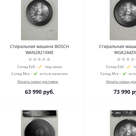
Стиральная машина BOSCH
Стиральная маш
WAN2821XME
WGK244Z
Склад Екб -
под заказ
Склад Екб -
п
Склад Мск -
есть в наличии
Склад Мск -
ест
Узнать сроки доставки
Узнать сроки до
63 990
руб.
73 990
р