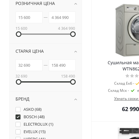
РОЗНИЧНАЯ ЦЕНА
15 600
4 364 990
СТАРАЯ ЦЕНА
Сушильная м
WTN86
32 690
158 490
Склад Екб -
Склад Мск -
БРЕНД
Узнать сроки
62 990
ASKO (
68
)
BOSCH (
48
)
ELECTROLUX (
1
)
EVELUX (
15
)