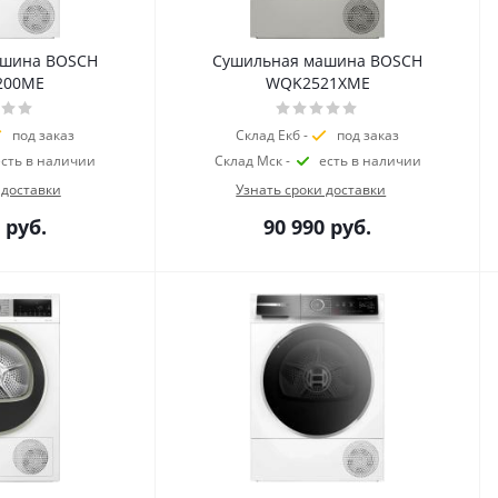
ашина BOSCH
Сушильная машина BOSCH
200ME
WQK2521XME
под заказ
Склад Екб -
под заказ
есть в наличии
Склад Мск -
есть в наличии
 доставки
Узнать сроки доставки
руб.
90 990
руб.