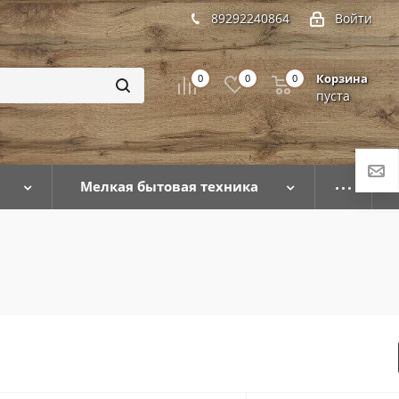
89292240864
Войти
Корзина
0
0
0
пуста
Мелкая бытовая техника