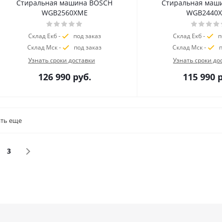
Стиральная машина BOSCH
Стиральная маш
WGB2560XME
WGB2440
Склад Екб -
под заказ
Склад Екб -
п
Склад Мск -
под заказ
Склад Мск -
п
Узнать сроки доставки
Узнать сроки до
126 990
руб.
115 990
р
ть еще
3