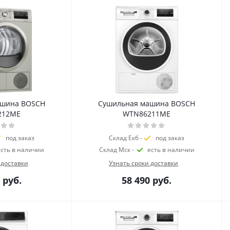
ашина BOSCH
Сушильная машина BOSCH
212ME
WTN86211ME
под заказ
Склад Екб -
под заказ
есть в наличии
Склад Мск -
есть в наличии
 доставки
Узнать сроки доставки
руб.
58 490
руб.