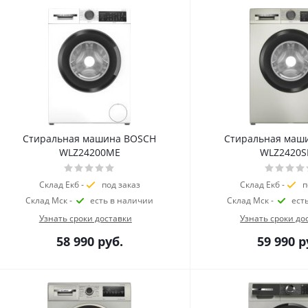
Стиральная машина BOSCH
Стиральная маш
WLZ24200ME
WLZ2420
Склад Екб -
под заказ
Склад Екб -
п
Склад Мск -
есть в наличии
Склад Мск -
ест
Узнать сроки доставки
Узнать сроки до
58 990
руб.
59 990
р