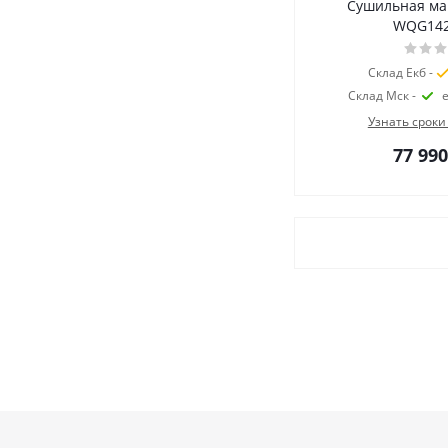
Сушильная м
WQG14
Склад Екб -
Склад Мск -
Узнать сроки
77 990