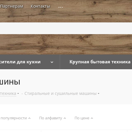
Партнерам
Контакты
...
сители для кухни
Крупная бытовая техника
ашины
 техника
-
Стиральные и сушильные машины
 популярности
По алфавиту
По цене