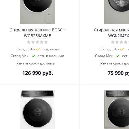
Стиральная машина BOSCH
Стиральная маш
WGB256AXME
WGK264Z
Склад Екб -
под заказ
Склад Екб -
п
Склад Мск -
есть в наличии
Склад Мск -
ест
Узнать сроки доставки
Узнать сроки до
126 990
руб.
75 990
р