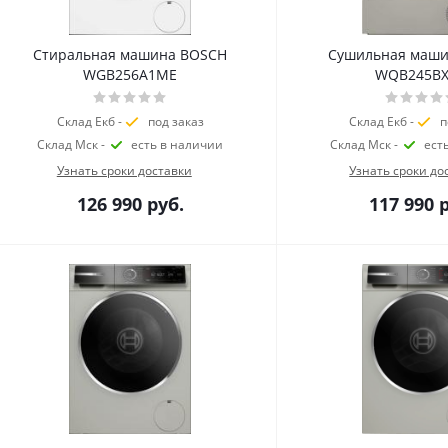
Стиральная машина BOSCH
Сушильная маш
WGB256A1ME
WQB245B
Склад Екб -
под заказ
Склад Екб -
п
Склад Мск -
есть в наличии
Склад Мск -
ест
Узнать сроки доставки
Узнать сроки до
126 990
руб.
117 990
р