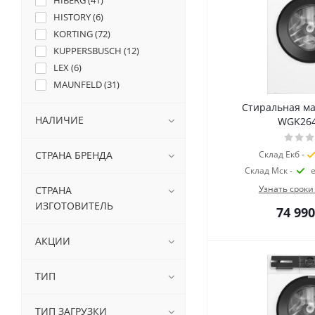
HIBERG (
41
)
HISTORY (
6
)
KORTING (
72
)
KUPPERSBUSCH (
12
)
LEX (
6
)
MAUNFELD (
31
)
MEFERI (
20
)
Стиральная м
MIDEA (
7
)
НАЛИЧИЕ
WGK26
MIELE (
22
)
SAMSUNG (
3
)
СТРАНА БРЕНДА
Склад Екб -
SCHULTHESS (
5
)
Склад Мск -
SMEG (
6
)
Узнать сроки
СТРАНА
V-ZUG (
4
)
ИЗГОТОВИТЕЛЬ
74 990
АКЦИИ
ТИП
ТИП ЗАГРУЗКИ