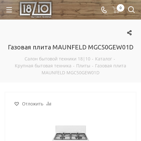
0
Газовая плита MAUNFELD MGC50GEW01D
Салон бытовой техники 18|10
-
Каталог
-
Крупная бытовая техника
-
Плиты
-
Газовая плита
MAUNFELD MGC50GEW01D
Отложить