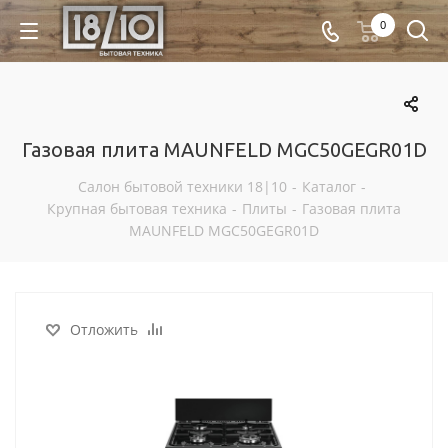
0
Газовая плита MAUNFELD MGC50GEGR01D
Салон бытовой техники 18|10
-
Каталог
-
Крупная бытовая техника
-
Плиты
-
Газовая плита
MAUNFELD MGC50GEGR01D
Отложить