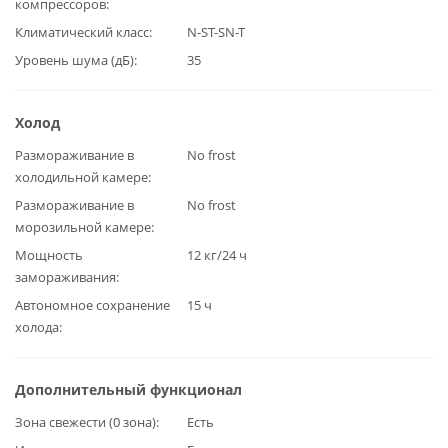
компрессоров
Климатический класс
N-ST-SN-T
Уровень шума (дБ)
35
Холод
Размораживание в
No frost
холодильной камере
Размораживание в
No frost
морозильной камере
Мощность
12 кг/24 ч
замораживания
Автономное сохранение
15 ч
холода
Дополнительный функционал
Зона свежести (0 зона)
Есть