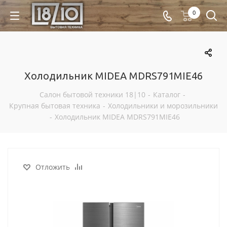
0
Холодильник MIDEA MDRS791MIE46
Салон бытовой техники 18|10
-
Каталог
-
Крупная бытовая техника
-
Холодильники и морозильники
-
Холодильник MIDEA MDRS791MIE46
Отложить