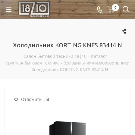
0
Холодильник KORTING KNFS 83414 N
Салон бытовой техники 18|10
-
Каталог
-
Крупная бытовая техника
-
Холодильники и морозильники
-
Холодильник KORTING KNFS 83414 N
Отложить