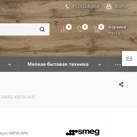
89292240864
Войти
Корзина
0
0
0
пуста
Мелкая бытовая техника
 SMEG KBT9L4VN
кул:
KBT9L4VN