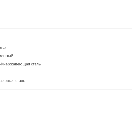
я
я
зная
менный
й/нержавеющая сталь
веющая сталь