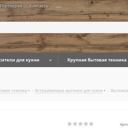
Партнерам
Контакты
...
сители для кухни
Крупная бытовая техника
товая техника
-
Встраиваемые вытяжки для кухни
-
Вытяжка
Арти