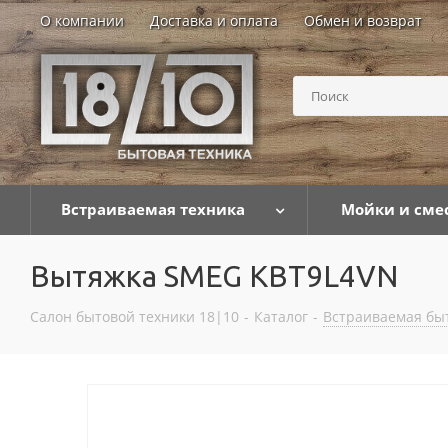
О компании
Доставка и оплата
Обмен и возврат
Встраиваемая техника
Мойки и сме
Вытяжка SMEG KBT9L4VN
Салон бытовой техники 18|10
-
Каталог
-
Встраиваемая бы