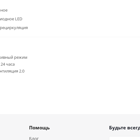
рное
иодное LED
/рециркуляция
сивный режим
24 часа
нтиляция 2.0
Помощь
Будьте всегд
Блог