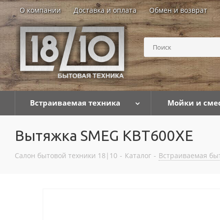
О компании
Доставка и оплата
Обмен и возврат
Встраиваемая техника
Мойки и сме
Вытяжка SMEG KBT600XE
Салон бытовой техники 18|10
-
Каталог
-
Встраиваемая бы