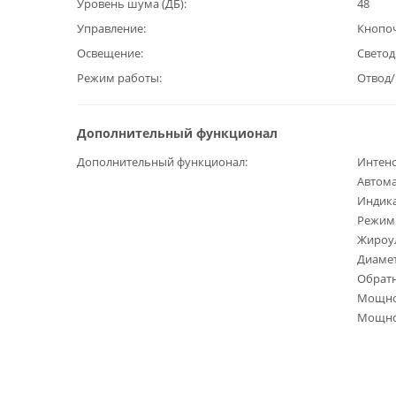
Уровень шума (ДБ)
48
Управление
Кнопо
Освещение
Светод
Режим работы
Отвод
Дополнительный функционал
Дополнительный функционал
Интен
Автома
Индика
Режим 
Жироу
Диамет
Обрат
Мощнос
Мощнос