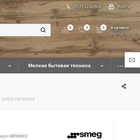
89292240864
Войти
Корзина
0
0
0
пуста
Мелкая бытовая техника
 SMEG KBT600XE
кул:
KBT600XE