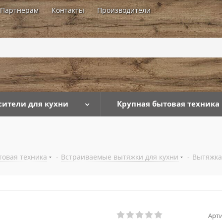
Партнерам
Контакты
Производители
...
сители для кухни
Крупная бытовая техника
товая техника
-
Встраиваемые вытяжки для кухни
-
Вытяжка
Арти