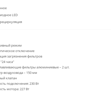
чное
иодное LED
/рециркуляция
сивный режим
тическое отключение
ция загрязнения фильтров
"24 часа"
лавливающие фильтры алюминиевые – 2 шт.
р воздуховода – 150 мм
ный клапан
ть подключения: 230 Вт
ть мотора: 227 Вт