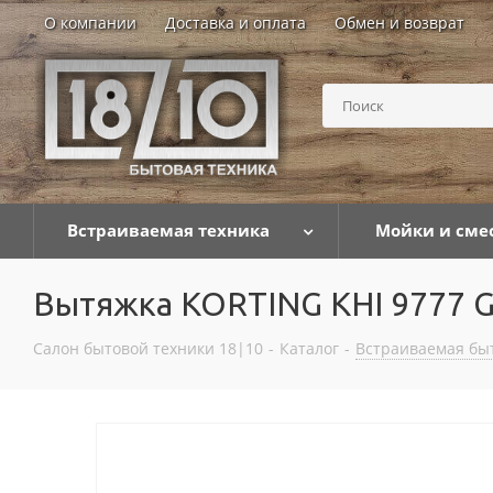
О компании
Доставка и оплата
Обмен и возврат
Встраиваемая техника
Мойки и сме
Вытяжка KORTING KHI 9777 
Салон бытовой техники 18|10
-
Каталог
-
Встраиваемая бы