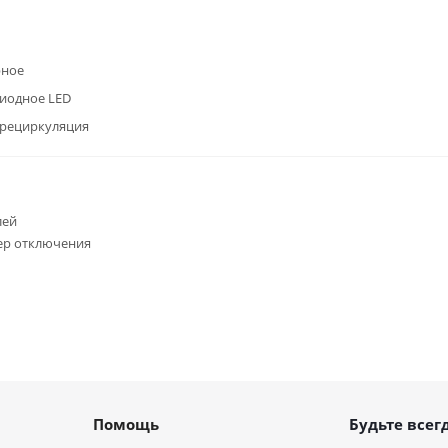
рное
иодное LED
/рециркуляция
лей
ер отключения
Помощь
Будьте всегд