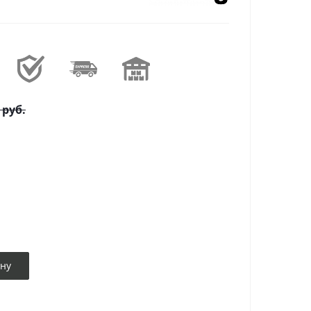
руб.
ину