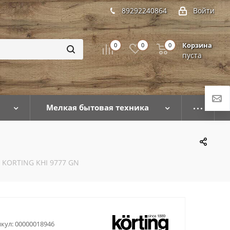
89292240864
Войти
Корзина
0
0
0
пуста
Мелкая бытовая техника
 KORTING KHI 9777 GN
кул:
00000018946