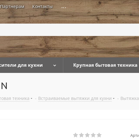
Партнерам
Контакты
...
сители для кухни
Крупная бытовая техника
GN
товая техника
-
Встраиваемые вытяжки для кухни
-
Вытяжка
Арти