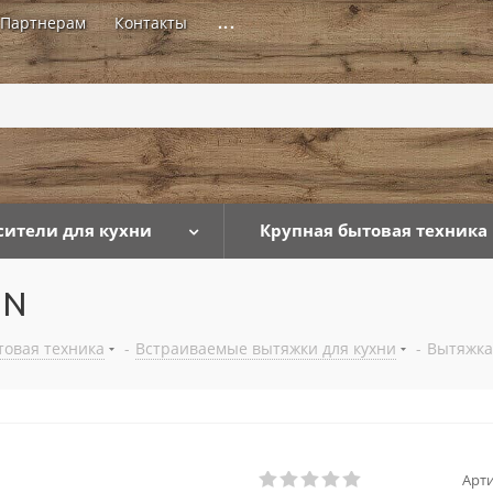
Партнерам
Контакты
...
сители для кухни
Крупная бытовая техника
GN
товая техника
-
Встраиваемые вытяжки для кухни
-
Вытяжка
Арти