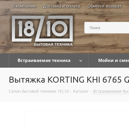
О компании
Доставка и оплата
Обмен и возврат
Встраиваемая техника
Мойки и сме
Вытяжка KORTING KHI 6765 
Салон бытовой техники 18|10
-
Каталог
-
Встраиваемая бы