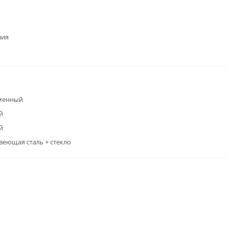
ния
менный
й
й
еющая сталь + стекло