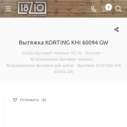
0
Вытяжка KORTING KHI 60094 GW
Салон бытовой техники 18|10
-
Каталог
-
Встраиваемая бытовая техника
-
Встраиваемые вытяжки для кухни
-
Вытяжка KORTING KHI
60094 GW
Отложить