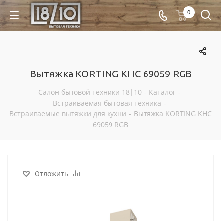
0
Вытяжка KORTING KHC 69059 RGB
Салон бытовой техники 18|10
-
Каталог
-
Встраиваемая бытовая техника
-
Встраиваемые вытяжки для кухни
-
Вытяжка KORTING KHC
69059 RGB
Отложить