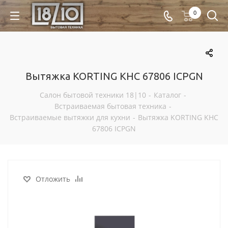
0
Вытяжка KORTING KHC 67806 ICPGN
Салон бытовой техники 18|10
-
Каталог
-
Встраиваемая бытовая техника
-
Встраиваемые вытяжки для кухни
-
Вытяжка KORTING KHC
67806 ICPGN
Отложить