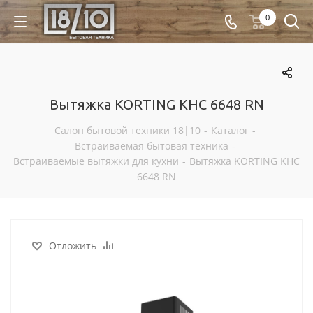
0
Вытяжка KORTING KHC 6648 RN
Салон бытовой техники 18|10
-
Каталог
-
Встраиваемая бытовая техника
-
Встраиваемые вытяжки для кухни
-
Вытяжка KORTING KHC
6648 RN
Отложить